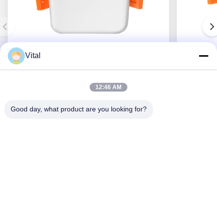
Vital
NSDL-S75
12:46 AM
Good day, what product are you looking for?
Obtenha o melhor preço
Sobre Nós
Produtos
Contacte-Nos
0086-757-8852-6548