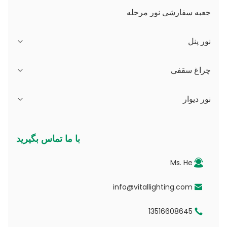
جعبه سفارشی نور مرحله
نور پنل
سری JDL
چراغ سقفی
سری DSDL
سری JCL
نور دیوار
سری ASDL
سری PC
سری B - IP65 زاویه نور قابل تنظیم و دیافراگم قابل
با ما تماس بگیرید
تغییر
سری MDL
سری PV
Ms. He
سری D - صفحه راهنمای نور نقطه ای
سری NSDL
سری پی دی
info@vitallighting.com
13516608645
سری DL
سری CL