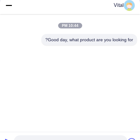
Vital
NSDL-S75
10:44 PM
Good day, what product are you looking for?
بهترین قیمت رو بدست بیار
درباره ما
محصولات
با ما تماس بگیرید
0086-757-8852-6548
info@vitallighting.com
سیاست حفظ حریم خصوصی
|
نقشه سایت