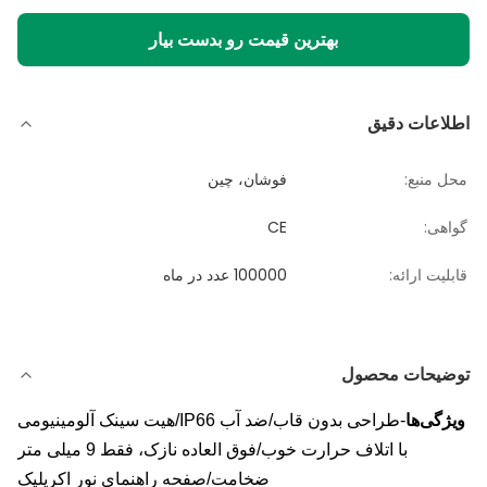
بهترین قیمت رو بدست بیار
اطلاعات دقیق
محل منبع:
فوشان، چین
گواهی:
CE
قابلیت ارائه:
100000 عدد در ماه
توضیحات محصول
ویژگی‌ها
-طراحی بدون قاب/ضد آب IP66/هیت سینک آلومینیومی
با اتلاف حرارت خوب/فوق العاده نازک، فقط 9 میلی متر
ضخامت/صفحه راهنمای نور اکریلیک