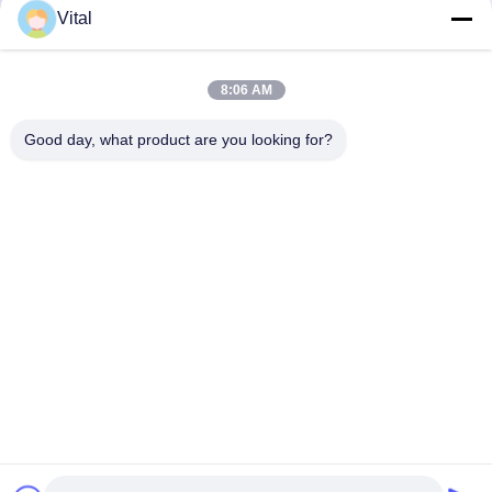
Vital
NSDL-S75
8:06 AM
Good day, what product are you looking for?
En İyi Fiyatı Alın
Bizim Hakkımızda
Ürünler
Bizimle İletişim
0086-757-8852-6548
info@vitallighting.com
Gizlilik Politikası
|
Site Haritası