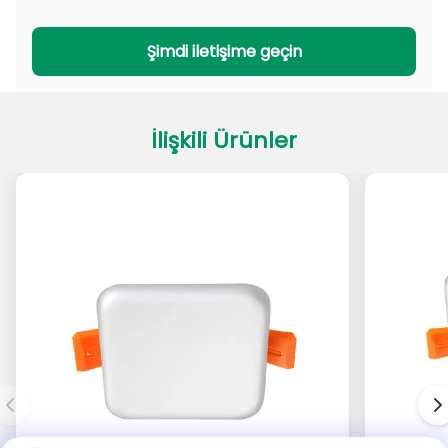
PADL Serisi
PACL Serisi
Şimdi iletişime geçin
İlişkili Ürünler