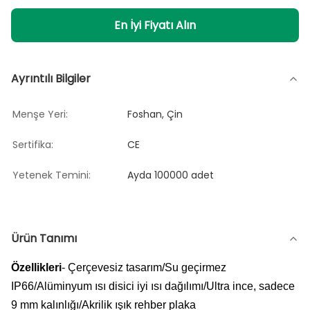
En İyi Fiyatı Alın
Ayrıntılı Bilgiler
Menşe Yeri:
Foshan, Çin
Sertifika:
CE
Yetenek Temini:
Ayda 100000 adet
Ürün Tanımı
Özellikleri
- Çerçevesiz tasarım/Su geçirmez
IP66/Alüminyum ısı disici iyi ısı dağılımı/Ultra ince, sadece
9 mm kalınlığı/Akrilik ışık rehber plaka