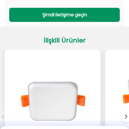
PADL Serisi
PACL Serisi
Şimdi iletişime geçin
İlişkili Ürünler