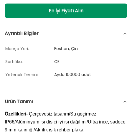
En İyi Fiyatı Alın
Ayrıntılı Bilgiler
Menşe Yeri:
Foshan, Çin
Sertifika:
CE
Yetenek Temini:
Ayda 100000 adet
Ürün Tanımı
Özellikleri
- Çerçevesiz tasarım/Su geçirmez
IP66/Alüminyum ısı disici iyi ısı dağılımı/Ultra ince, sadece
9 mm kalınlığı/Akrilik ışık rehber plaka