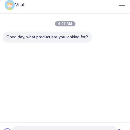
Vital
NSDL-S75
6:07 AM
Good day, what product are you looking for?
En İyi Fiyatı Alın
Bizim Hakkımızda
Ürünler
Bizimle İletişim
0086-757-8852-6548
info@vitallighting.com
Gizlilik Politikası
|
Site Haritası