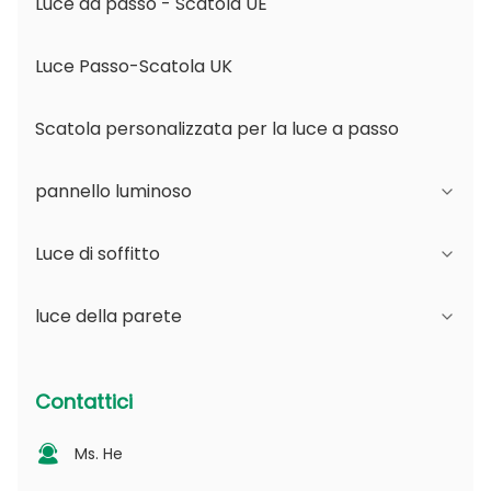
Luce da passo - Scatola UE
Luce Passo-Scatola UK
Scatola personalizzata per la luce a passo
pannello luminoso
Luce di soffitto
Serie JDL
luce della parete
Serie DSDL
Serie JCL
Serie ASDL
Serie del PC
Serie B - IP65 angolo regolabile del fascio e
Contattici
apertura variabile
Serie MDL
Serie fotovoltaica
Ms. He
Serie D - Piastra di guida della luce puntinata