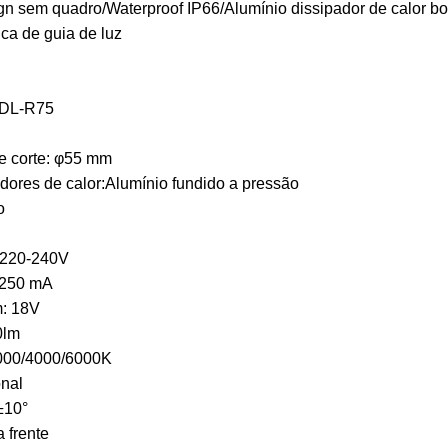
gn sem quadro/Waterproof IP66/Alumínio dissipador de calor bo
ica de guia de luz
SDL-R75
e corte: φ55 mm
adores de calor:Alumínio fundido a pressão
o
 220-240V
: 250 mA
m: 18V
0lm
3000/4000/6000K
nal
±10°
 frente