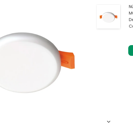
N
M
D
C