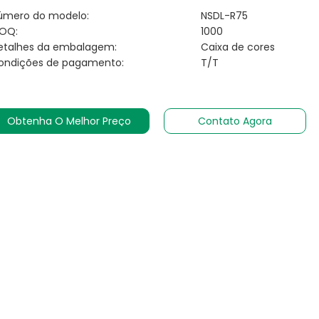
úmero do modelo:
NSDL-R75
OQ:
1000
etalhes da embalagem:
Caixa de cores
ondições de pagamento:
T/T
Obtenha O Melhor Preço
Contato Agora