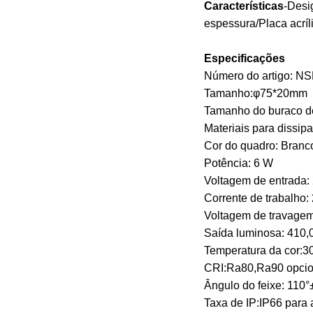
Características
-Desi
espessura/Placa acríl
Especificações
Número do artigo: N
Tamanho:φ75*20mm
Tamanho do buraco d
Materiais para dissip
Cor do quadro: Branc
Potência: 6 W
Voltagem de entrada:
Corrente de trabalho
Voltagem de travage
Saída luminosa: 410,
Temperatura da cor:
CRI:Ra80,Ra90 opcio
Ângulo do feixe: 110°
Taxa de IP:IP66 para a