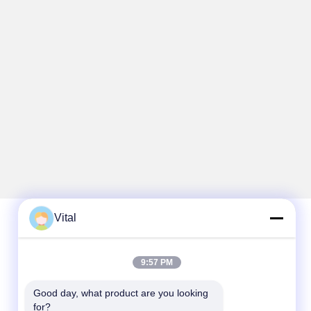
Vital
Contato rápido
9:57 PM
Telefone
Good day, what product are you looking 
86-0757-8852-6548
for?