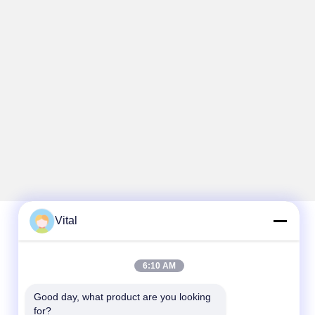
Vital
Contato rápido
6:10 AM
Telefone
Good day, what product are you looking 
86-0757-8852-6548
for?