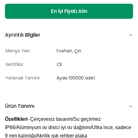
En İyi Fiyatı Alın
Ayrıntılı Bilgiler
Menşe Yeri:
Foshan, Çin
Sertifika:
CE
Yetenek Temini:
Ayda 100000 adet
Ürün Tanımı
Özellikleri
- Çerçevesiz tasarım/Su geçirmez
IP66/Alüminyum ısı disici iyi ısı dağılımı/Ultra ince, sadece
9 mm kalınlığı/Akrilik ışık rehber plaka