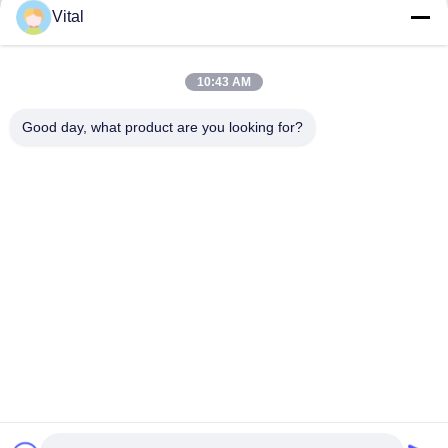
Vital
NSDL-S75
10:43 AM
Good day, what product are you looking for?
En İyi Fiyatı Alın
Bizim Hakkımızda
Ürünler
Bizimle İletişim
0086-757-8852-6548
info@vitallighting.com
Gizlilik Politikası
|
Site Haritası