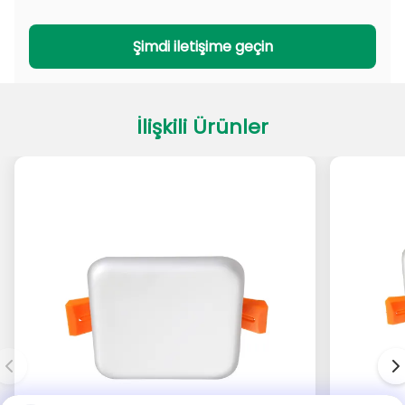
PADL Serisi
PACL Serisi
Şimdi iletişime geçin
İlişkili Ürünler