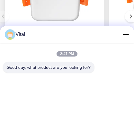
Vital
NSDL-S75
2:47 PM
Good day, what product are you looking for?
Obtenha o melhor preço
Sobre Nós
Produtos
Contacte-Nos
0086-757-8852-6548