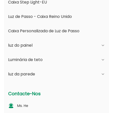
Caixa Step Light-EU
Luz de Passo - Caixa Reino Unido
Caixa Personalizada de Luz de Passo
luz do painel
Luminária de teto
Série JDL
luz da parede
Série DSDL
Série JCL
Série ASDL
Série do PC
Série B - Ângulo de Feixe Ajustável IP65 e
Contacte-Nos
Abertura Mutável
Série MDL
Série fotovoltaica
Ms. He
Série D - Placa de Guia de Luz Pontilhada