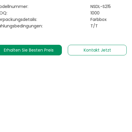
odellnummer:
NSDL-S215
OQ:
1000
erpackungsdetails:
Farbbox
ahlungsbedingungen:
T/T
Erhalten Sie Besten Preis
Kontakt Jetzt