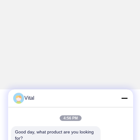
Vital
Schnelle Kontaktaufnahme
4:56 PM
Telefon
Good day, what product are you looking 
86-0757-8852-6548
for?