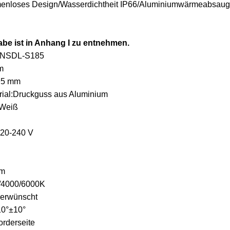
enloses Design/Wasserdichtheit IP66/Aluminiumwärmeabsaugun
be ist in Anhang I zu entnehmen.
: NSDL-S185
m
195 mm
al:Druckguss aus Aluminium
 Weiß
20-240 V
lm
0/4000/6000K
 erwünscht
10°±10°
orderseite