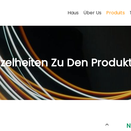
Haus
Über Us
Produits
nzelheiten Zu Den Produk
N