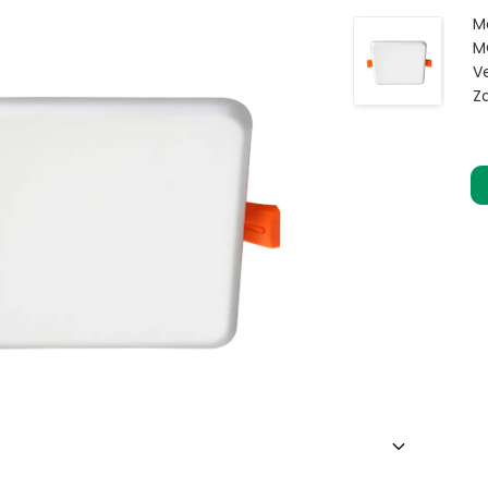
M
M
V
Z