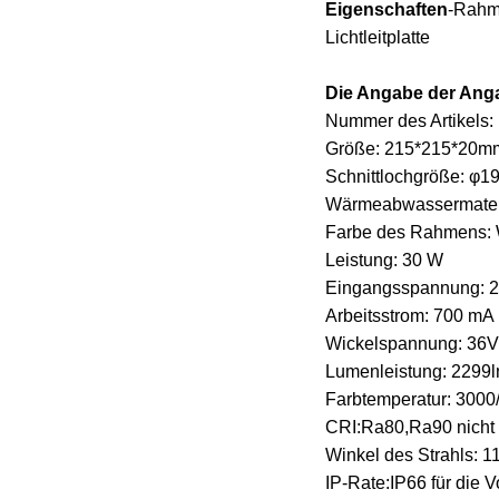
Eigenschaften
-Rahm
Lichtleitplatte
Die Angabe der Anga
Nummer des Artikels
Größe: 215*215*20m
Schnittlochgröße: φ
Wärmeabwassermateri
Farbe des Rahmens:
Leistung: 30 W
Eingangsspannung: 2
Arbeitsstrom: 700 mA
Wickelspannung: 36V
Lumenleistung: 2299
Farbtemperatur: 300
CRI:Ra80,Ra90 nicht
Winkel des Strahls: 1
IP-Rate:IP66 für die V