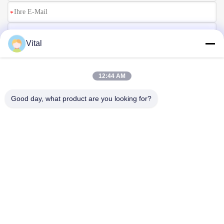
Vital
12:44 AM
Good day, what product are you looking for?
Senden Sie
ÜBER US
Produits
Treten Sie Mit Uns In Verbindung
0086-757-8852-6548
info@vitallighting.com