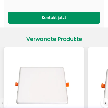
PADL-Serie
PACL-Serie
Kontakt jetzt
Verwandte Produkte