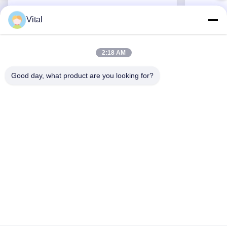
Vital
ASDL-S215
2:18 AM
Good day, what product are you looking for?
Erhalten Sie besten Preis
ÜBER US
Produits
Treten Sie Mit Uns In Verbindung
0086-757-8852-6548
info@vitallighting.com