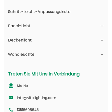
Schritt-Leicht-Anpassungskiste
Panel-Licht
Deckenlicht
JDL-Serie
Wandleuchte
DSDL-Reihe
JCL-Serie
ASDL-Serie
PC-Reihe
Serie B - IP65 Verstellbarer Strahlwinkel und
Treten Sie Mit Uns In Verbindung
veränderbare Öffnung
MDL-Serie
PV-Serie
Ms. He
Serie D - Punktlicht-Leitplatte
NSDL-Serie
PD -Serie
info@vitallighting.com
13516608645
DL-Serie
CL-Serie