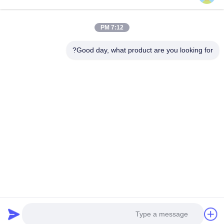
ASDL-S215
7:12 PM
Good day, what product are you looking for?
بهترین قیمت رو بدست بیار
درباره ما
محصولات
با ما تماس بگیرید
0086-757-8852-6548
info@vitallighting.com
سیاست حفظ حریم خصوصی
|
نقشه سایت
حق چاپ 2026 Vital Lighting CO., Ltd تمام حقوق محفوظ است