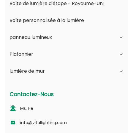
Boîte de lumière d'étape - Royaume-Uni
Boîte personnalisée à la lumière
panneau lumineux
Plafonnier
Série JDL
lumière de mur
Série DSDL
Série JCL
Série ASDL
Série de PC
Série B - IP65 Angle réglable du faisceau et
Contactez-Nous
ouverture variable
Série MDL
Série photovoltaïque
Ms. He
Série D - Plaque guide de lumière à points
Série NSDL
Série PD
info@vitallighting.com