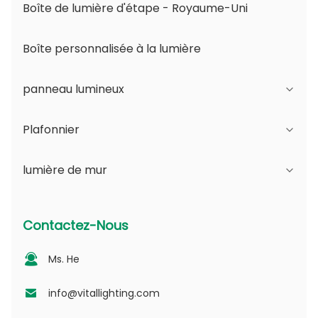
Boîte de lumière d'étape - Royaume-Uni
Boîte personnalisée à la lumière
panneau lumineux
Plafonnier
Série JDL
lumière de mur
Série DSDL
Série JCL
Série ASDL
Série de PC
Série B - IP65 Angle réglable du faisceau et
Contactez-Nous
ouverture variable
Série MDL
Série photovoltaïque
Ms. He
Série D - Plaque guide de lumière à points
Série NSDL
Série PD
info@vitallighting.com