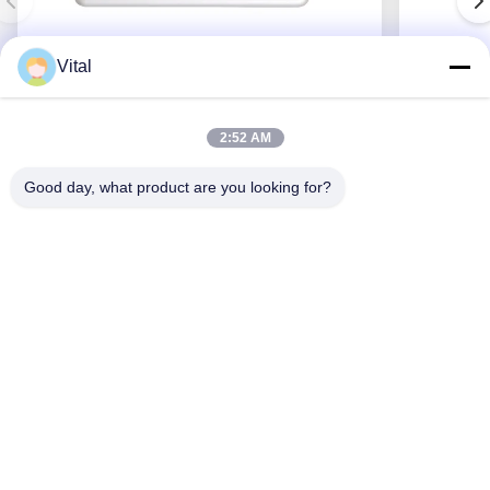
Vital
ASDL-S215
2:52 AM
Good day, what product are you looking for?
Obtenez le meilleur prix
Au Sujet De Nous
Produits
Contactez-Nous
0086-757-8852-6548
info@vitallighting.com