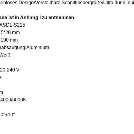
nloses Design/Verstellbare Schnittlöchergröße/Ultra dünn, nur 
be ist in Anhang I zu entnehmen.
: ASDL-S215
15*20 mm
5-190 mm
rmeabsaugung:Aluminium
 Weiß
20-240 V
A
lm
0/4000/6000K
10°±10°