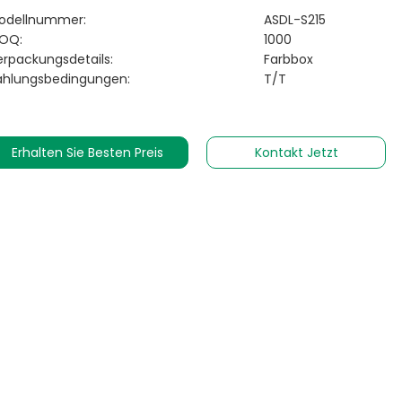
odellnummer:
ASDL-S215
OQ:
1000
erpackungsdetails:
Farbbox
ahlungsbedingungen:
T/T
Erhalten Sie Besten Preis
Kontakt Jetzt