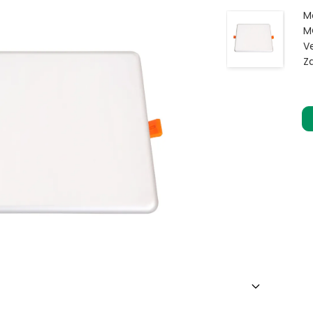
M
M
V
Z