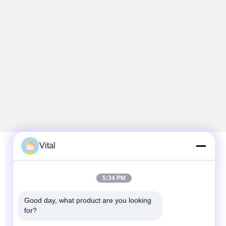
Vital
Schnelle Kontaktaufnahme
5:34 PM
Telefon
Good day, what product are you looking 
86-0757-8852-6548
for?