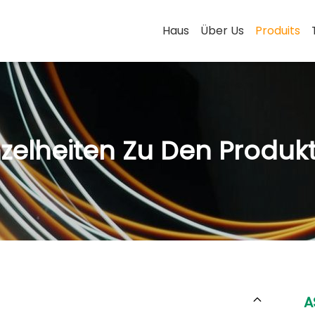
Haus
Über Us
Produits
nzelheiten Zu Den Produk
A