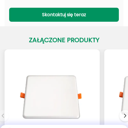
Seria PADL
Seria PACL
Skontaktuj się teraz
ZAŁĄCZONE PRODUKTY