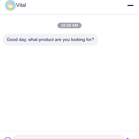
Vital
ASDL-S185
10:20 AM
Good day, what product are you looking for?
Najlepszą cenę
O Nas
Produkty
Skontaktuj Się Z Nami
0086-757-8852-6548
info@vitallighting.com
Polityka prywatności
|
Sitemap