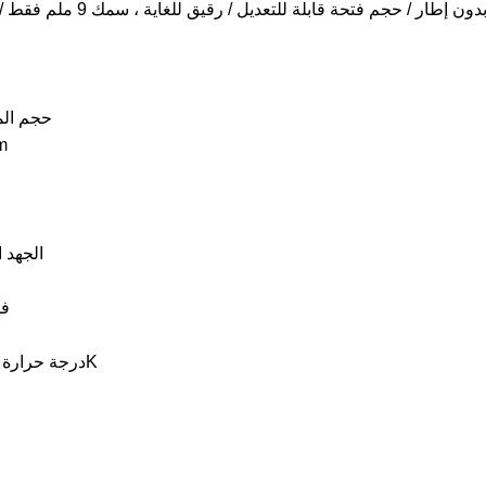
إطار / حجم فتحة قابلة للتعديل / رقيق للغاية ، سمك 9 ملم فقط / لوحة دليل ضوء أكريليك
حجم المصباح: 5
حج
الجهد الدخال
فو
درجة حرارة اللون:3000/4000/6000K