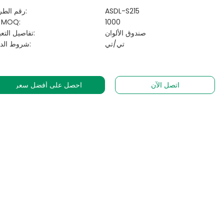
ASDL-S215
رقم الطراز:
1000
الـ MOQ:
صندوق الألوان
تفاصيل التعبئة:
تي/تي
شروط الدفع:
اتصل الآن
احصل على أفضل سعر