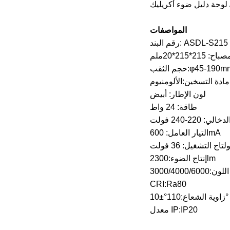
المواصفات
رقم البند: ASDL-S215
21*215*20ملم
م الثقب:φ45-190mm
مادة التسخين:الألومنيوم
لون الإطار: أبيض
طاقة: 24 واط
ي: 220-240 فولت
التيار العامل: 600mA
لتاج التشغيل: 36 فولت
إنتاج الضوء:2300lm
CRI:Ra80
زاوية الشعاع:110°±10°
معدل IP:IP20