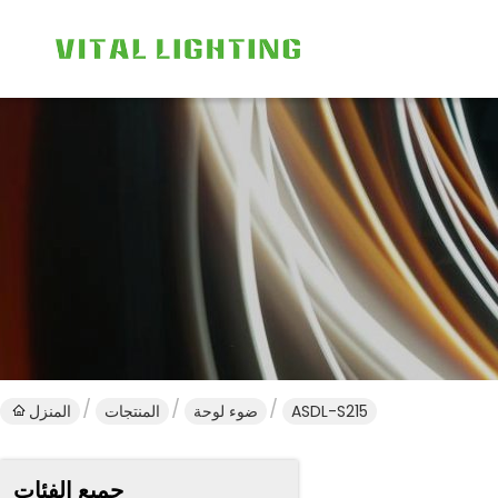
ASDL-S215
ضوء لوحة
المنتجات
المنزل
جميع الفئات