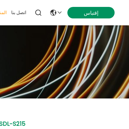
إقتباس
اتصل بنا
المن
SDL-S215