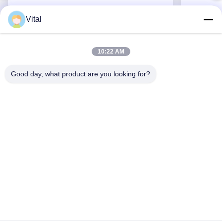
Vital
ASDL-S215
10:22 AM
Good day, what product are you looking for?
Erhalten Sie besten Preis
ÜBER US
Produits
Treten Sie Mit Uns In Verbindung
0086-757-8852-6548
info@vitallighting.com