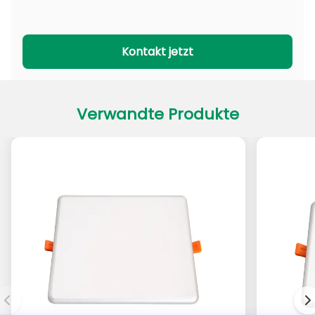
PADL-Serie
PACL-Serie
Kontakt jetzt
Verwandte Produkte