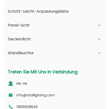
Schritt-Leicht-Anpassungskiste
Panel-Licht
Deckenlicht
JDL-Serie
Wandleuchte
DSDL-Reihe
JCL-Serie
ASDL-Serie
PC-Reihe
Serie B - IP65 Verstellbarer Strahlwinkel und
Treten Sie Mit Uns In Verbindung
veränderbare Öffnung
MDL-Serie
PV-Serie
Ms. He
Serie D - Punktlicht-Leitplatte
NSDL-Serie
PD -Serie
info@vitallighting.com
13516608645
DL-Serie
CL-Serie