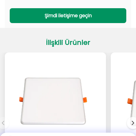
PADL Serisi
PACL Serisi
Şimdi iletişime geçin
İlişkili Ürünler