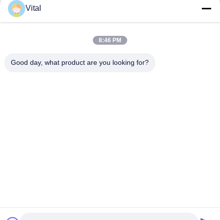
Vital
ASDL-S215
8:46 PM
Good day, what product are you looking for?
En İyi Fiyatı Alın
Bizim Hakkımızda
Ürünler
Bizimle İletişim
0086-757-8852-6548
info@vitallighting.com
Gizlilik Politikası
|
Site Haritası