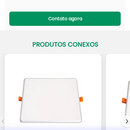
Série PADL
Série PACL
Contato agora
PRODUTOS CONEXOS