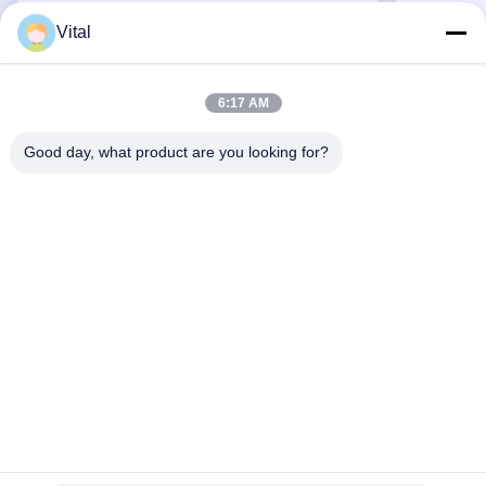
Vital
DSDL-S215
6:17 AM
Good day, what product are you looking for?
Obtenha o melhor preço
Sobre Nós
Produtos
Contacte-Nos
0086-757-8852-6548
info@vitallighting.com
Política de privacidade
|
Mapa do Site