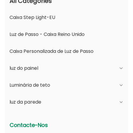
All Categories
Caixa Step Light-EU
Luz de Passo - Caixa Reino Unido
Caixa Personalizada de Luz de Passo
luz do painel
Luminária de teto
Série JDL
luz da parede
Série DSDL
Série JCL
Série ASDL
Série do PC
Série B - Ângulo de Feixe Ajustável IP65 e
Contacte-Nos
Abertura Mutável