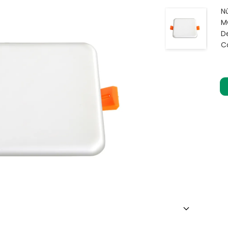
N
M
De
C