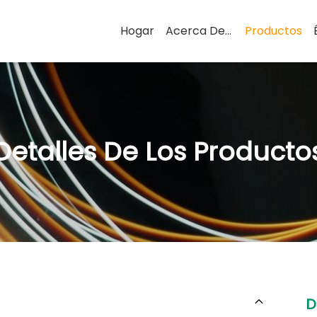
Hogar
Acerca De Nosotros
Productos
Detalles De Los Producto
D