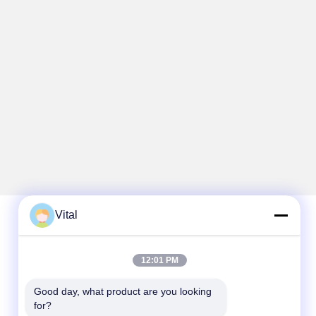
Vital
Contacto rápido
12:01 PM
Teléfono
Good day, what product are you looking 
86-0757-8852-6548
for?