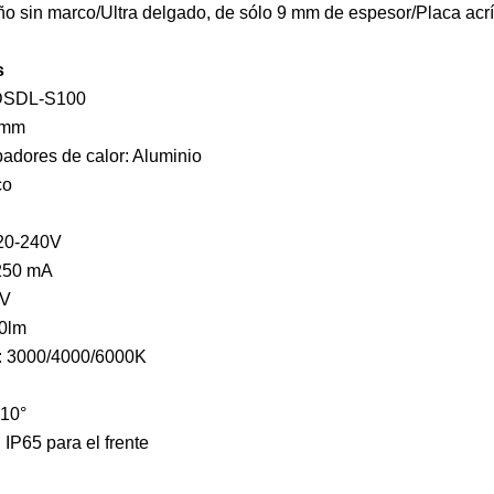
ño sin marco/Ultra delgado, de sólo 9 mm de espesor/Placa acríl
s
 DSDL-S100
 mm
padores de calor: Aluminio
co
220-240V
 250 mA
4V
80lm
r: 3000/4000/6000K
±10°
 IP65 para el frente