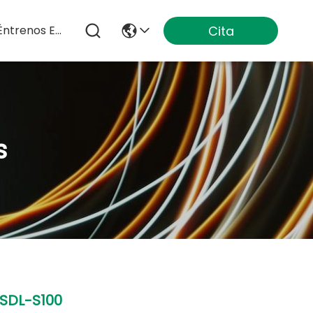
Cita
Éntrenos En Contacto Con
s
SDL-S100