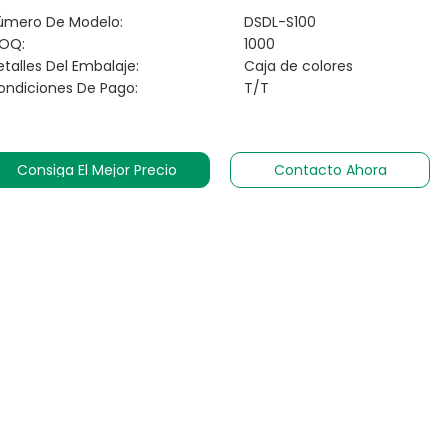
úmero De Modelo:
DSDL-S100
OQ:
1000
talles Del Embalaje:
Caja de colores
ondiciones De Pago:
T/T
Consiga El Mejor Precio
Contacto Ahora