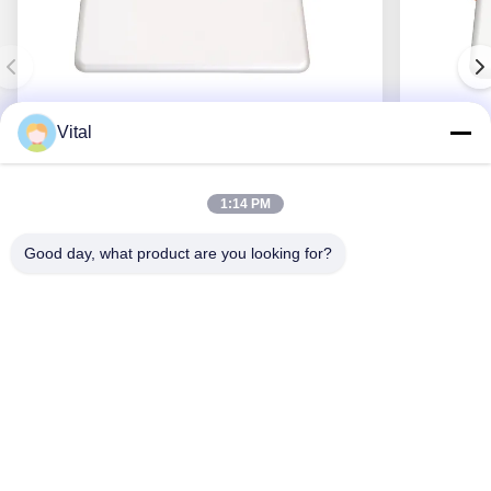
Vital
DSDL-S215
1:14 PM
Good day, what product are you looking for?
En İyi Fiyatı Alın
Bizim Hakkımızda
Ürünler
Bizimle İletişim
0086-757-8852-6548