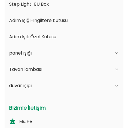
Step Light-EU Box
Adım Işığı-İngiltere Kutusu
Adım Işık Özel Kutusu
panel ışığı
Tavan lambası
JDL Serisi
duvar ışığı
DSDL Serisi
JCL Serisi
ASDL Serisi
PC serisi
B Serisi - IP65 Düzenlenebilir Işık açısı ve
Bizimle İletişim
Değişilebilir Aperture
MDL Serisi
PV Serisi
Ms. He
Seri D - Noktalı Işık Yönlendirme Plakası