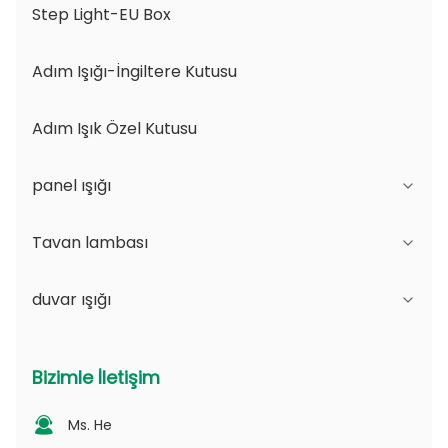
Step Light-EU Box
Adım Işığı-İngiltere Kutusu
Adım Işık Özel Kutusu
panel ışığı
Tavan lambası
JDL Serisi
duvar ışığı
DSDL Serisi
JCL Serisi
ASDL Serisi
PC serisi
B Serisi - IP65 Düzenlenebilir Işık açısı ve
Bizimle İletişim
Değişilebilir Aperture
MDL Serisi
PV Serisi
Ms. He
Seri D - Noktalı Işık Yönlendirme Plakası