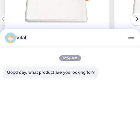
Vital
DSDL-S185
6:54 AM
Good day, what product are you looking for?
En İyi Fiyatı Alın
Bizim Hakkımızda
Ürünler
Bizimle İletişim
0086-757-8852-6548