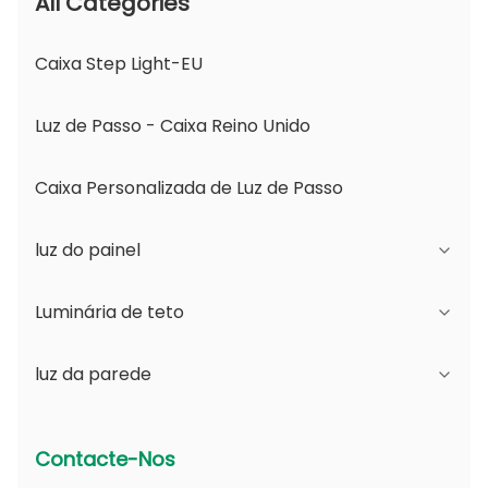
All Categories
Caixa Step Light-EU
Luz de Passo - Caixa Reino Unido
Caixa Personalizada de Luz de Passo
luz do painel
Luminária de teto
Série JDL
luz da parede
Série DSDL
Série JCL
Série ASDL
Série do PC
Série B - Ângulo de Feixe Ajustável IP65 e
Contacte-Nos
Abertura Mutável