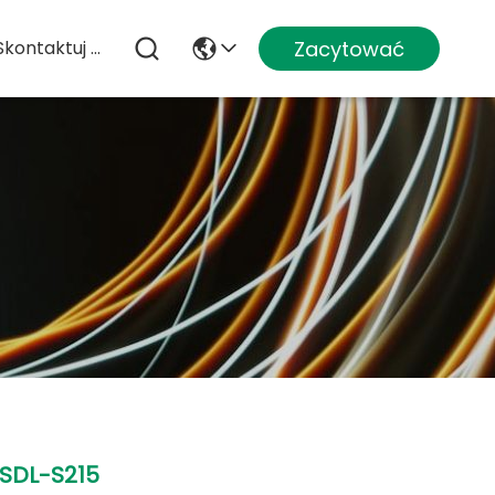
Zacytować
Skontaktuj Się Z Nami
SDL-S215