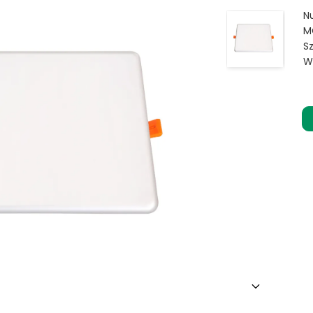
N
M
S
W