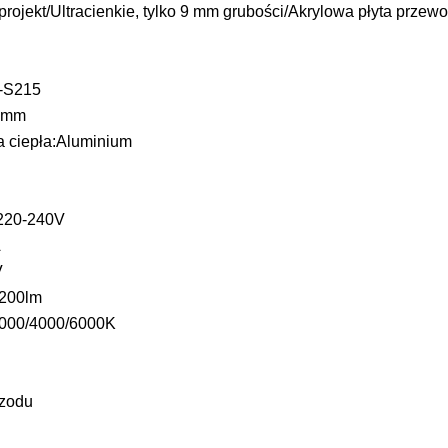
rojekt/Ultracienkie, tylko 9 mm grubości/Akrylowa płyta przewo
-S215
0 mm
a ciepła:Aluminium
 220-240V
A
V
 200lm
3000/4000/6000K
rzodu