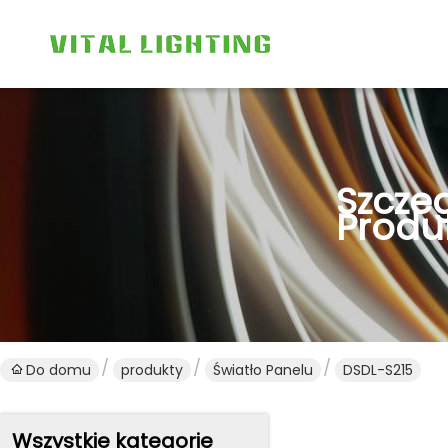
Szcze
Produ
Do domu
produkty
Światło Panelu
DSDL-S215
Wszystkie kategorie