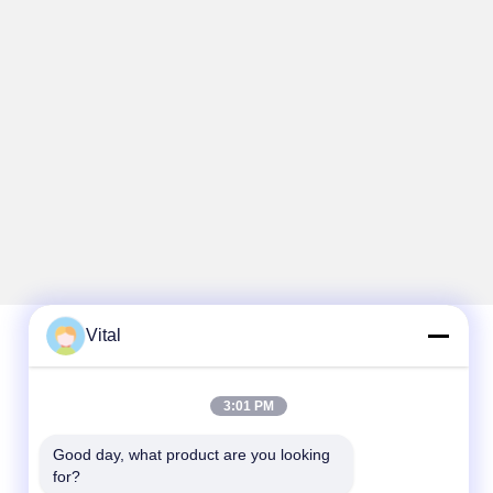
Vital
Szybki kontakt
3:01 PM
Tel.
Good day, what product are you looking 
86-0757-8852-6548
for?