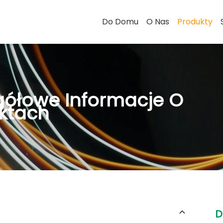
Do Domu
O Nas
Produkty
gółowe Informacje O
ktach
D