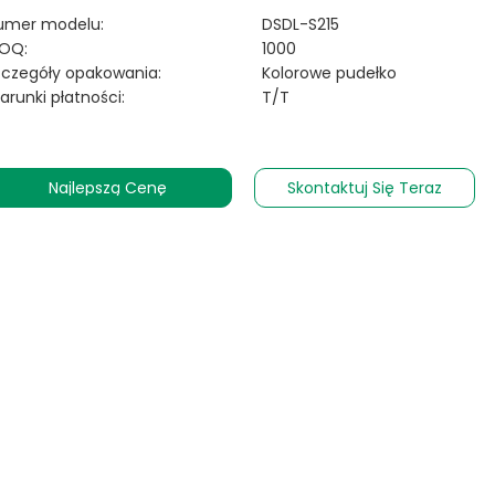
umer modelu:
DSDL-S215
OQ:
1000
zczegóły opakowania:
Kolorowe pudełko
arunki płatności:
T/T
Najlepszą Cenę
Skontaktuj Się Teraz