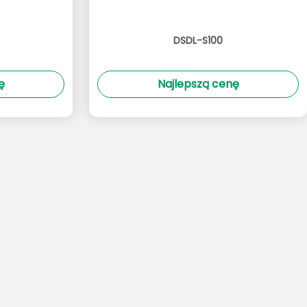
DSDL-S100
ę
Najlepszą cenę