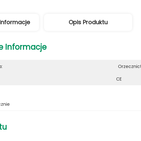
Informacje
Opis Produktu
e Informacje
a:
Orzecznic
CE
cznie
tu