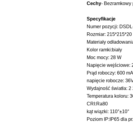
Cechy
- Bezramkowy p
Specyfikacje
Numer pozycji: DSDL
Rozmiar: 215*215*2
Materiały odładowani
Kolor ramki:biały
Moc mocy: 28 W
Napięcie wejściowe:
Prąd roboczy: 600 m
napięcie robocze: 36
Wydajność światła: 2
Temperatura koloru: 
CRI:Ra80
kąt wiązki: 110°±10°
Poziom IP:IP65 dla p