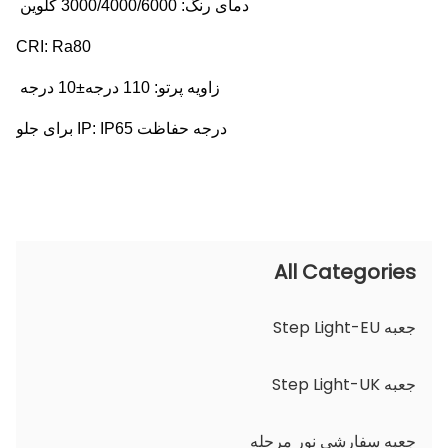
دمای رنگ: 3000/4000/6000 کلوین
CRI: Ra80
زاویه پرتو: 110 درجه±10 درجه
درجه حفاظت IP: IP65 برای جلو
All Categories
جعبه Step Light-EU
جعبه Step Light-UK
جعبه سفارشی نور مرحله