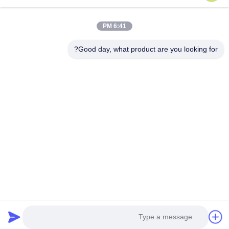
DSDL-S215
6:41 PM
Good day, what product are you looking for?
بهترین قیمت رو بدست بیار
درباره ما
محصولات
با ما تماس بگیرید
0086-757-8852-6548
info@vitallighting.com
سیاست حفظ حریم خصوصی
|
نقشه سایت
حق چاپ 2026 Vital Lighting CO., Ltd تمام حقوق محفوظ است