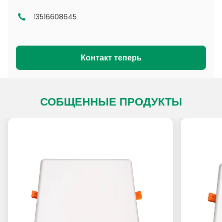
13516608645
Серия DL
Серия CL
Серия PADL
Серия PACL
Контакт теперь
СОБЩЕННЫЕ ПРОДУКТЫ