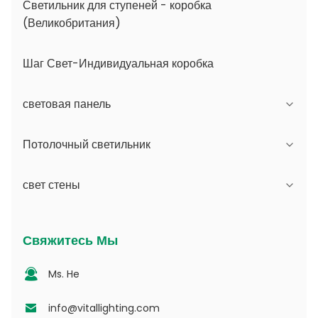
Светильник для ступеней - коробка
(Великобритания)
Шаг Свет-Индивидуальная коробка
световая панель
Потолочный светильник
Серия JDL
свет стены
Серия DSDL
Серия JCL
Серия ASDL
Серия ПК
Серия B - IP65 с регулируемым углом луча и
Свяжитесь Мы
сменной апертурой
Серия MDL
Серия фотоэлектрической энергии
Ms. He
Серия D - Точечная световодная пластина
Серия NSDL
PD Series
info@vitallighting.com