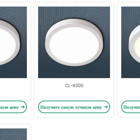
0
CL-R300
чшую цену
Получите самую лучшую цену
Получи