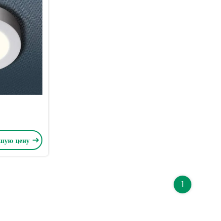
чшую цену
1