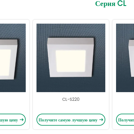
Серия CL
0
CL-S220
чшую цену
Получите самую лучшую цену
Получи