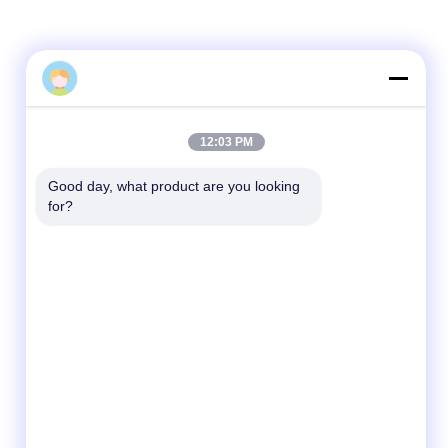
Быстрый контакт
12:03 PM
Телефон
Good day, what product are you looking 
86-0757-8852-6548
for?
Электронная почта
info@vitallighting.com
Адрес