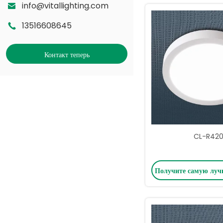
info@vitallighting.com
13516608645
Контакт теперь
CL-R42
Получите самую лу