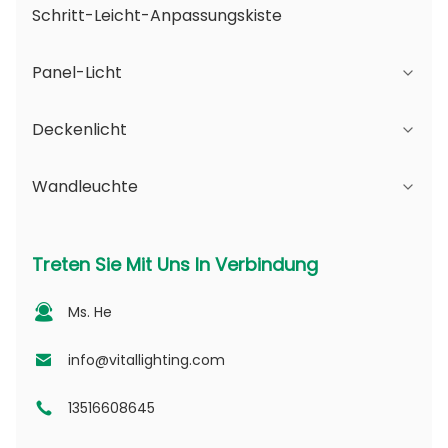
Schritt-Leicht-Anpassungskiste
Panel-Licht
Deckenlicht
JDL-Serie
Wandleuchte
DSDL-Reihe
JCL-Serie
ASDL-Serie
PC-Reihe
Serie B - IP65 Verstellbarer Strahlwinkel und
Treten Sie Mit Uns In Verbindung
veränderbare Öffnung
MDL-Serie
PV-Serie
Ms. He
Serie D - Punktlicht-Leitplatte
NSDL-Serie
PD -Serie
info@vitallighting.com
13516608645
DL-Serie
CL-Serie