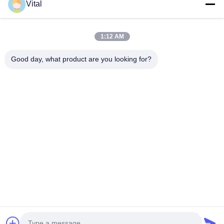
Vital
DSDL-S215
1:12 AM
Good day, what product are you looking for?
Erhalten Sie besten Preis
ÜBER US
Produits
Treten Sie Mit Uns In Verbindung
0086-757-8852-6548
info@vitallighting.com
Privacy policy
|
Sitemap
Urheberrecht 2026 Vital Lighting CO., Ltd . Alle Rechte vorbehalten.