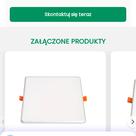
Seria PADL
Seria PACL
Skontaktuj się teraz
ZAŁĄCZONE PRODUKTY