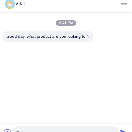
Vital
DSDL-S215
9:41 PM
Good day, what product are you looking for?
Najlepszą cenę
O Nas
Produkty
Skontaktuj Się Z Nami
0086-757-8852-6548
info@vitallighting.com
Polityka prywatności
|
Sitemap
Prawa autorskie © 2026 Vital Lighting CO., Ltd Wszystkie prawa zastrzeżone.