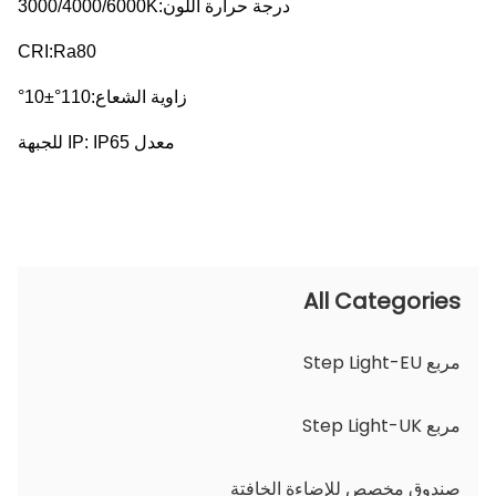
درجة حرارة اللون:3000/4000/6000K
CRI:Ra80
زاوية الشعاع:110°±10°
معدل IP: IP65 للجبهة
All Categories
مربع Step Light-EU
مربع Step Light-UK
صندوق مخصص للإضاءة الخافتة