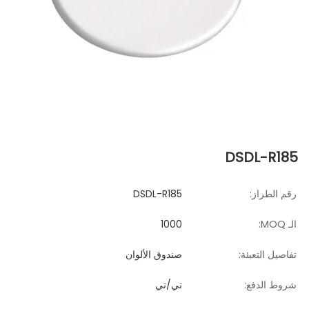
DSDL-R185
رقم الطراز:
DSDL-R185
الـ MOQ:
1000
تفاصيل التعبئة:
صندوق الألوان
شروط الدفع:
تي/تي