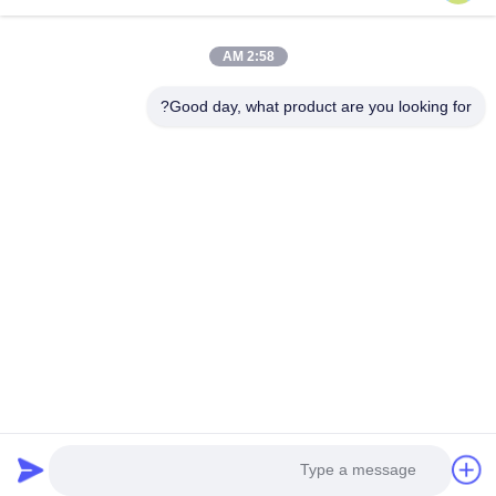
دسدل-S215
2:58 AM
Good day, what product are you looking for?
احصل على أفضل سعر
حولنا
المنتجات
اتصل بنا
0086-757-8852-6548
info@vitallighting.com
سياسة الخصوصية
|
خريطة الموقع
حقوق الطبع والنشر 2026 Vital Lighting CO., Ltd جميع الحقوق محفوظة