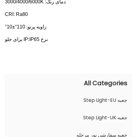
دمای رنگ: 3000/4000/6000K
CRI: Ra80
زاویه پرتو: 110°±10°
نرخ IP:IP65 برای جلو
All Categories
جعبه Step Light-EU
جعبه Step Light-UK
جعبه سفارشی نور مرحله