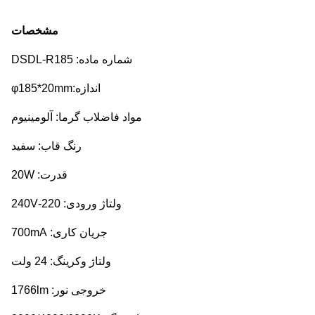
مشخصات
شماره ماده: DSDL-R185
اندازه:φ185*20mm
مواد فاضلاب گرما: آلومینیوم
رنگ قاب: سفید
قدرت: 20W
ولتاژ ورودی: 220-240V
جریان کاری: 700mA
ولتاژ وکرینگ: 24 ولت
خروجی نور: 1766lm