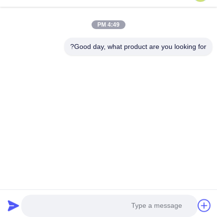
DSDL-S215
4:49 PM
Good day, what product are you looking for?
بهترین قیمت رو بدست بیار
درباره ما
محصولات
با ما تماس بگیرید
0086-757-8852-6548
info@vitallighting.com
سیاست حفظ حریم خصوصی
|
نقشه سایت
حق چاپ 2026 Vital Lighting CO., Ltd تمام حقوق محفوظ است