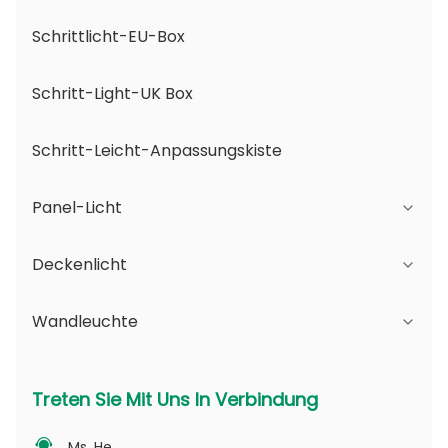
Schrittlicht-EU-Box
Schritt-Light-UK Box
Schritt-Leicht-Anpassungskiste
Panel-Licht
Deckenlicht
JDL-Serie
Wandleuchte
DSDL-Reihe
JCL-Serie
ASDL-Serie
PC-Reihe
Serie B - IP65 Verstellbarer Strahlwinkel und
Treten Sie Mit Uns In Verbindung
veränderbare Öffnung
MDL-Serie
PV-Serie
Ms. He