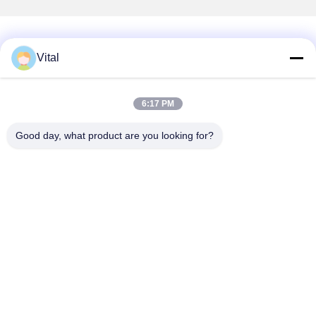
Vital
Sobre Nós
Produtos
Contacte-Nos
0086-757-8852-6548
6:17 PM
info@vitallighting.com
Good day, what product are you looking for?
Política de privacidade
|
Mapa do Site
Direitos autorais © 2026 Vital Lighting CO., Ltd . Todos os direitos reservados.