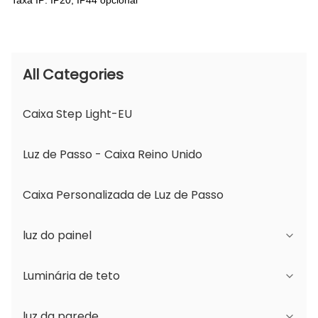
Taxa IP: IP20, IP44 opcional
All Categories
Caixa Step Light-EU
Luz de Passo - Caixa Reino Unido
Caixa Personalizada de Luz de Passo
luz do painel
Luminária de teto
Série JDL
luz da parede
Série DSDL
Série JCL