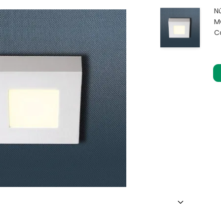
N
M
C