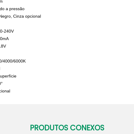
mm
ido a pressão
Negro, Cinza opcional
20-240V
0mA
18V
00/4000/6000K
l
uperfície
0°
cional
PRODUTOS CONEXOS