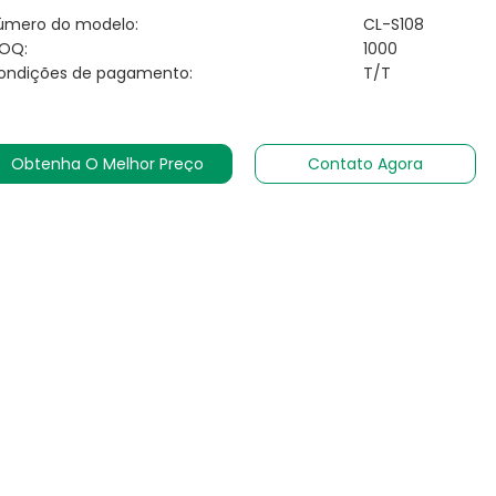
úmero do modelo:
CL-S108
OQ:
1000
ondições de pagamento:
T/T
Obtenha O Melhor Preço
Contato Agora