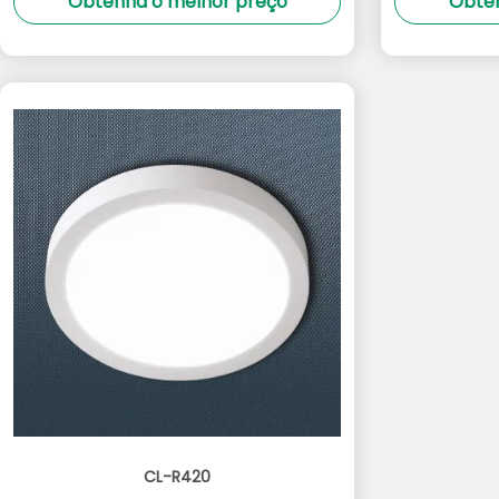
Obtenha o melhor preço
Obten
CL-R420