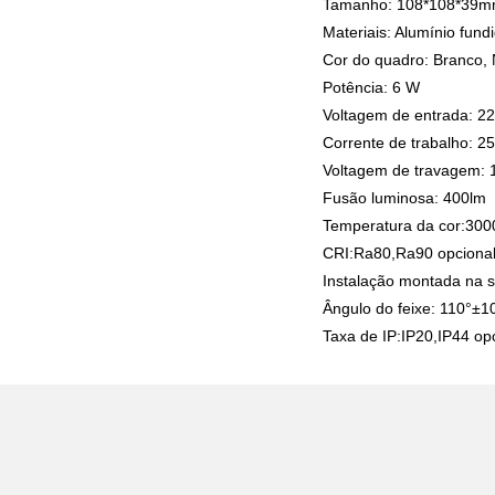
Tamanho: 108*108*39
Materiais: Alumínio fund
Cor do quadro: Branco, 
Potência: 6 W
Voltagem de entrada: 2
Corrente de trabalho: 25
Voltagem de travagem: 
Fusão luminosa: 400lm
Temperatura da cor:30
CRI:Ra80,Ra90 opciona
Instalação montada na s
Ângulo do feixe: 110°±1
Taxa de IP:IP20,IP44 op