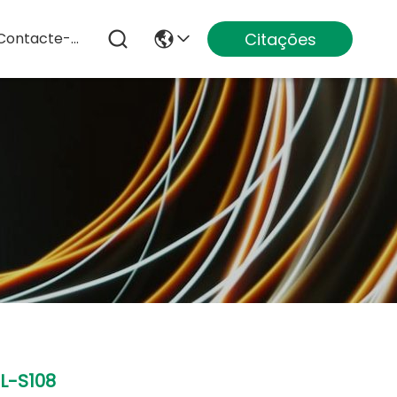
Citações
Contacte-Nos
L-S108