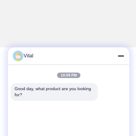
Vital
Contato rápido
10:09 PM
Telefone
Good day, what product are you looking 
86-0757-8852-6548
for?
E-mail
info@vitallighting.com
Endereço