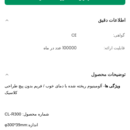
اطلاعات دقیق
گواهی:
CE
قابلیت ارائه:
100000 عدد در ماه
توضیحات محصول
ویژگی ها
- آلومینیوم ریخته شده با دمای خوب / فریم بدون پیچ طراحی
کلاسیک
شماره محصول: CL-R300
اندازه:φ300*39mm