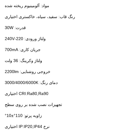
مواد: آلومینیوم ریخته شده
رنگ قاب: سفید، سیاه، خاکستری اختیاری
قدرت: 30W
ولتاژ ورودی: 220-240V
جریان کاری: 7
00mA
ولتاژ وکرینگ: 36 ولت
خروجی روشنایی: 2200lm
دمای رنگ: 3000/4000/6000K
CRI:Ra80,Ra90 اختیاری
تجهیزات نصب شده بر روی سطح
زاویه پرتو: 110°±10°
نرخ IP:IP20,IP44 اختیاری