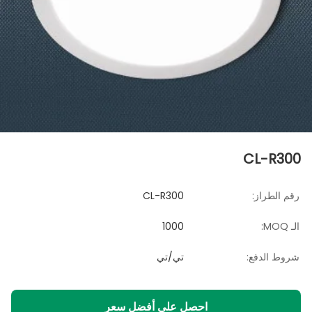
CL-R300
رقم الطراز:
CL-R300
الـ MOQ:
1000
شروط الدفع:
تي/تي
احصل على أفضل سعر