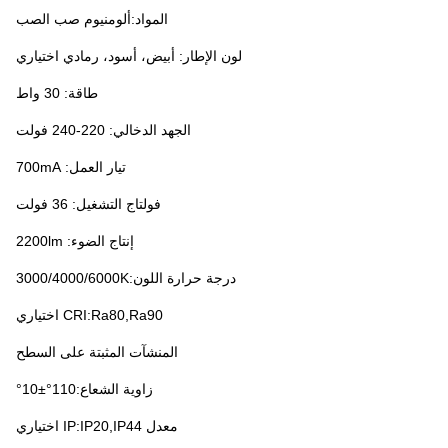
المواد:ألومنيوم صب الصب
لون الإطار: أبيض، أسود، رمادي اختياري
طاقة: 30 واط
الجهد الدخالي: 220-240 فولت
تيار العمل: 7
00mA
فولتاج التشغيل: 36 فولت
إنتاج الضوء: 2200lm
درجة حرارة اللون:3000/4000/6000K
CRI:Ra80,Ra90 اختياري
المنشآت المثبتة على السطح
زاوية الشعاع:110°±10°
معدل IP:IP20,IP44 اختياري