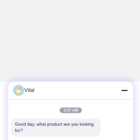
Vital
Contato rápido
3:47 AM
Telefone
Good day, what product are you looking 
86-0757-8852-6548
for?