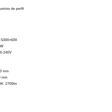
umínio de perfil
L-S300×600
 W
20-240V
40 mm
90 mm
0K: 2700lm