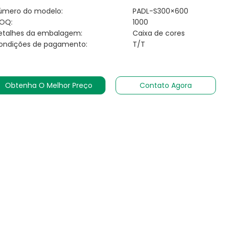
úmero do modelo:
PADL-S300×600
OQ:
1000
etalhes da embalagem:
Caixa de cores
ondições de pagamento:
T/T
Obtenha O Melhor Preço
Contato Agora