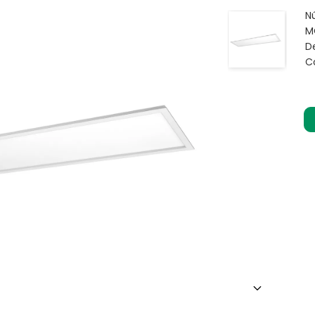
N
M
D
C