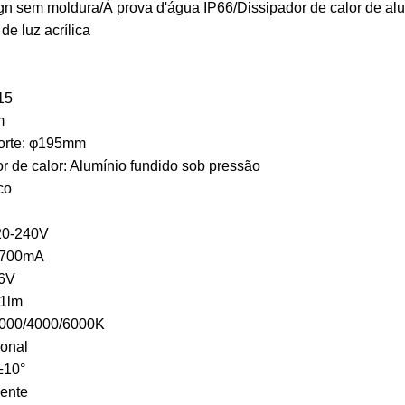
gn sem moldura/À prova d'água IP66/Dissipador de calor de alu
de luz acrílica
15
m
corte: φ195mm
or de calor: Alumínio fundido sob pressão
co
220-240V
: 700mA
36V
21lm
 3000/4000/6000K
onal
°±10°
rente