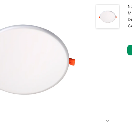
N
M
D
C