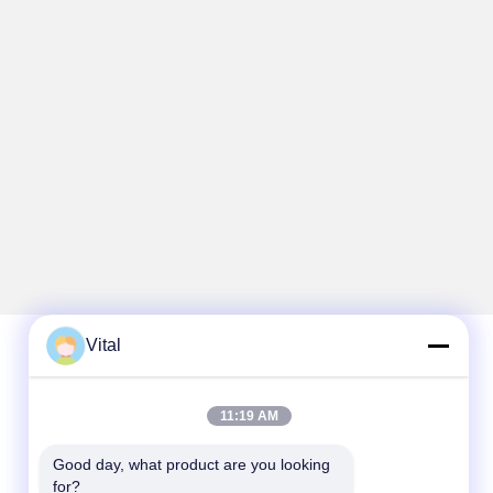
Vital
Contato rápido
11:19 AM
Telefone
Good day, what product are you looking 
86-0757-8852-6548
for?