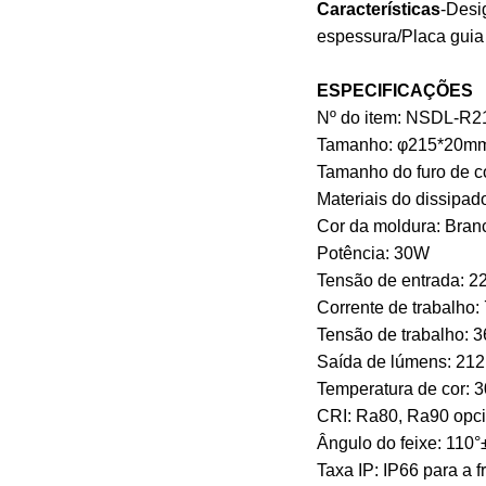
Características
-Desi
espessura/Placa guia 
ESPECIFICAÇÕES
Nº do item: NSDL-R2
Tamanho: φ215*20m
Tamanho do furo de 
Materiais do dissipad
Cor da moldura: Bran
Potência: 30W
Tensão de entrada: 
Corrente de trabalho
Tensão de trabalho: 
Saída de lúmens: 21
Temperatura de cor:
CRI: Ra80, Ra90 opci
Ângulo do feixe: 110
Taxa IP: IP66 para a f