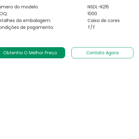
úmero do modelo:
NSDL-R215
OQ:
1000
etalhes da embalagem:
Caixa de cores
ondições de pagamento:
T/T
Obtenha O Melhor Preço
Contato Agora