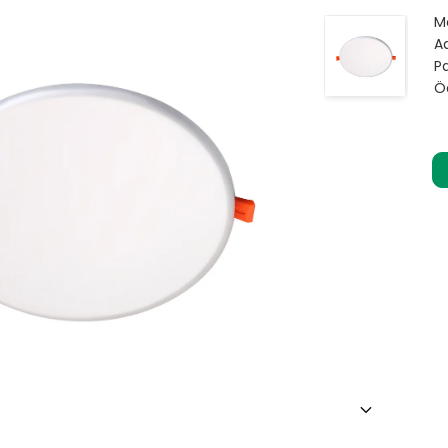
M
Ad
Pa
Ö