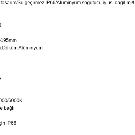
tasarım/Su geçirmez IP66/Alüminyum soğutucu iyi ısı dağılımı/Ult
5
: φ195mm
ri:Döküm Alüminyum
V
A
/4000/6000K
e bağlı
çin IP66