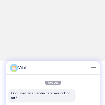
Vital
Hızlı iletişim
7:02 AM
Tel
Good day, what product are you looking 
86-0757-8852-6548
for?