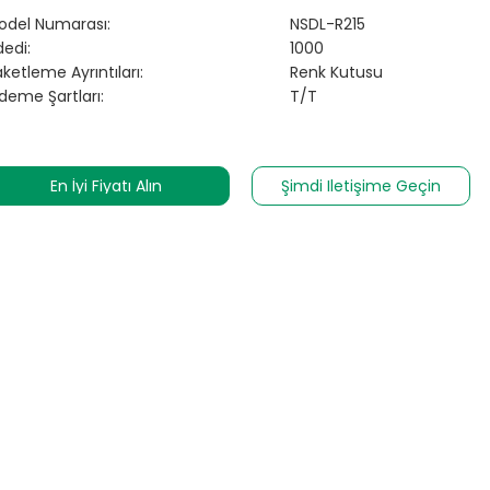
odel Numarası:
NSDL-R215
edi:
1000
ketleme Ayrıntıları:
Renk Kutusu
deme Şartları:
T/T
En İyi Fiyatı Alın
Şimdi Iletişime Geçin