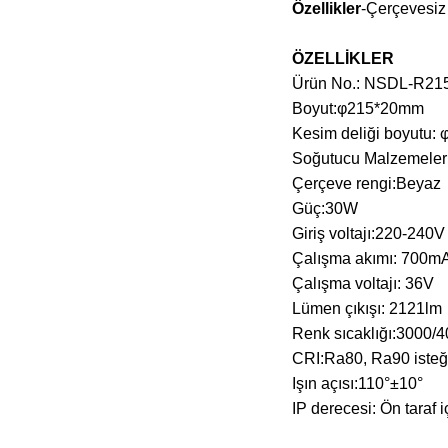
Özellikler
-Çerçevesiz 
ÖZELLİKLER
Ürün No.: NSDL-R21
Boyut:φ215*20mm
Kesim deliği boyutu
Soğutucu Malzemele
Çerçeve rengi:Beyaz
Güç:30W
Giriş voltajı:220-240
Çalışma akımı: 700m
Çalışma voltajı: 36V
Lümen çıkışı: 2121lm
Renk sıcaklığı:3000
CRI:Ra80, Ra90 isteğ
Işın açısı:110°±10°
IP derecesi: Ön taraf i