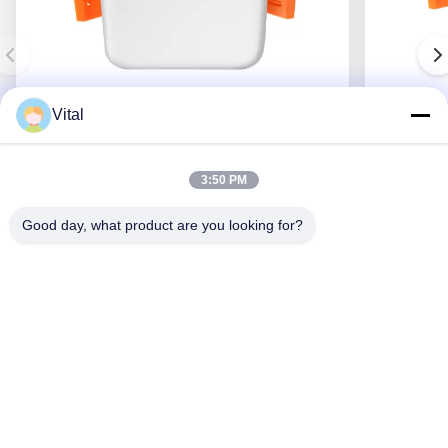
Vital
NSDL-S75
3:50 PM
Good day, what product are you looking for?
Obtenha o melhor preço
Sobre Nós
Produtos
Contacte-Nos
0086-757-8852-6548