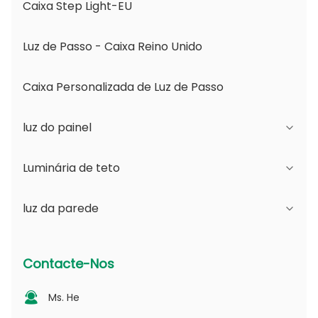
Caixa Step Light-EU
Luz de Passo - Caixa Reino Unido
Caixa Personalizada de Luz de Passo
luz do painel
Luminária de teto
Série JDL
luz da parede
Série DSDL
Série JCL
Série ASDL
Série do PC
Série B - Ângulo de Feixe Ajustável IP65 e
Contacte-Nos
Abertura Mutável
Série MDL
Série fotovoltaica
Ms. He
Série D - Placa de Guia de Luz Pontilhada