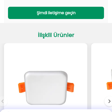
PADL Serisi
PACL Serisi
Şimdi iletişime geçin
İlişkili Ürünler