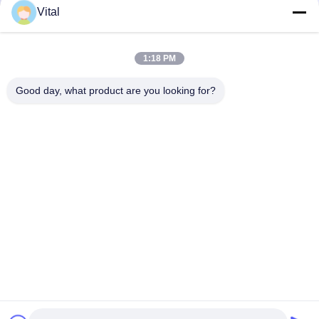
Vital
NSDL-S75
1:18 PM
Good day, what product are you looking for?
En İyi Fiyatı Alın
Bizim Hakkımızda
Ürünler
Bizimle İletişim
0086-757-8852-6548
info@vitallighting.com
Gizlilik Politikası
|
Site Haritası