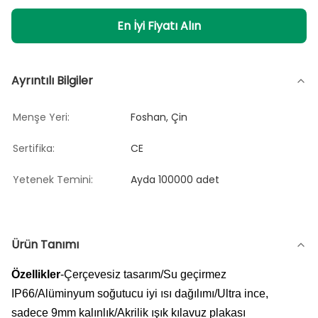
En İyi Fiyatı Alın
Ayrıntılı Bilgiler
Menşe Yeri:
Foshan, Çin
Sertifika:
CE
Yetenek Temini:
Ayda 100000 adet
Ürün Tanımı
Özellikler
-Çerçevesiz tasarım/Su geçirmez
IP66/Alüminyum soğutucu iyi ısı dağılımı/Ultra ince,
sadece 9mm kalınlık/Akrilik ışık kılavuz plakası