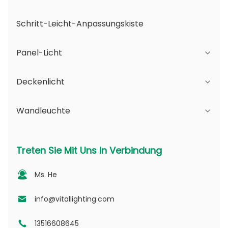
Schritt-Leicht-Anpassungskiste
Panel-Licht
Deckenlicht
JDL-Serie
Wandleuchte
DSDL-Reihe
JCL-Serie
ASDL-Serie
PC-Reihe
Serie B - IP65 Verstellbarer Strahlwinkel und
Treten Sie Mit Uns In Verbindung
veränderbare Öffnung
MDL-Serie
PV-Serie
Ms. He
Serie D - Punktlicht-Leitplatte
NSDL-Serie
PD -Serie
info@vitallighting.com
13516608645
DL-Serie
CL-Serie