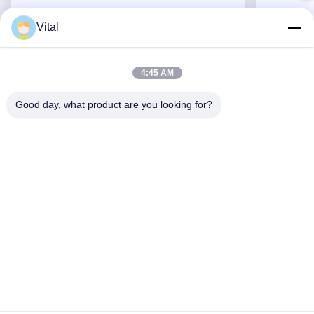
Vital
ASDL-S215
4:45 AM
Good day, what product are you looking for?
Erhalten Sie besten Preis
ÜBER US
Produits
Treten Sie Mit Uns In Verbindung
0086-757-8852-6548
info@vitallighting.com