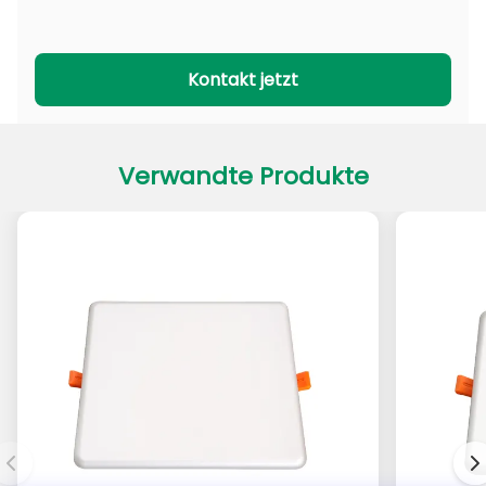
PADL-Serie
PACL-Serie
Kontakt jetzt
Verwandte Produkte