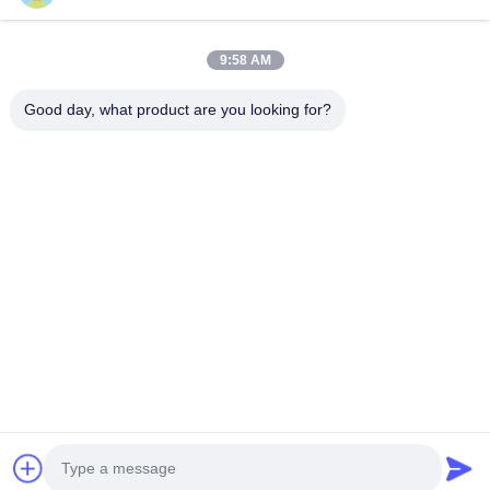
ASDL-S215
9:58 AM
Good day, what product are you looking for?
Najlepszą cenę
O Nas
Produkty
Skontaktuj Się Z Nami
0086-757-8852-6548
info@vitallighting.com
Polityka prywatności
|
Sitemap
Prawa autorskie © 2026 Vital Lighting CO., Ltd Wszystkie prawa zastrzeżone.