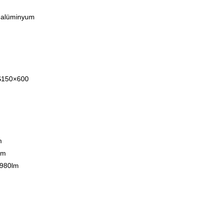
l alüminyum
S150×600
m
mm
1980lm