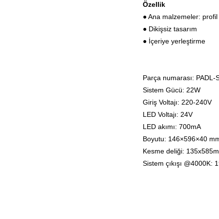
Özellik
● Ana malzemeler: profi
● Dikişsiz tasarım
● İçeriye yerleştirme
Parça numarası: PADL-
Sistem Gücü: 22W
Giriş Voltajı: 220-240V
LED Voltajı: 24V
LED akımı: 700mA
Boyutu: 146×596×40 m
Kesme deliği: 135x585
Sistem çıkışı @4000K: 