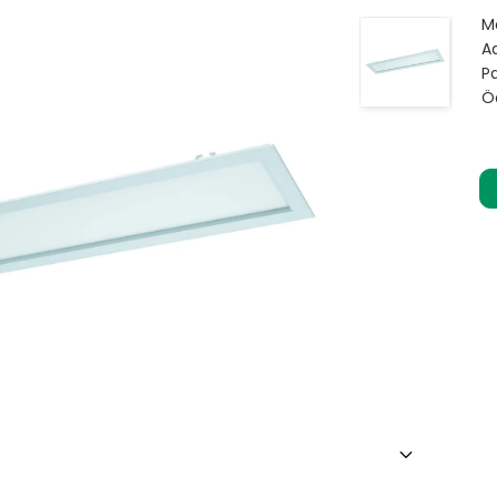
M
Ad
Pa
Ö