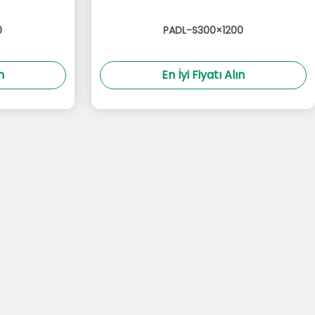
0
PADL-S300×1200
n
En İyi Fiyatı Alın