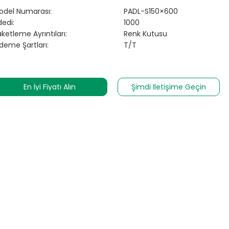
odel Numarası:
PADL-S150×600
edi:
1000
ketleme Ayrıntıları:
Renk Kutusu
deme Şartları:
T/T
En İyi Fiyatı Alın
Şimdi Iletişime Geçin