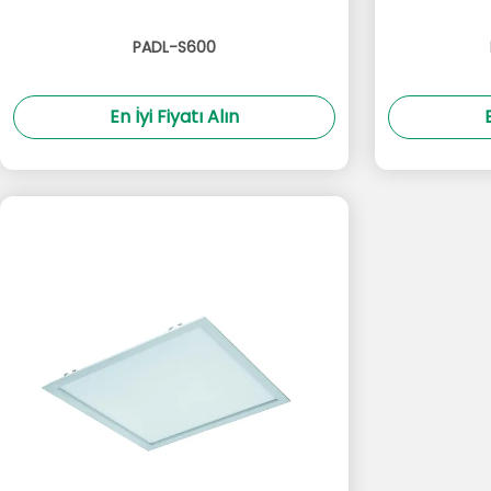
PADL-S600
En İyi Fiyatı Alın