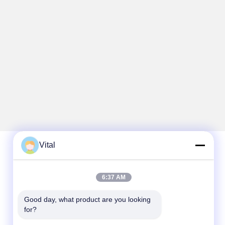
Vital
Hızlı iletişim
6:37 AM
Tel
Good day, what product are you looking 
86-0757-8852-6548
for?