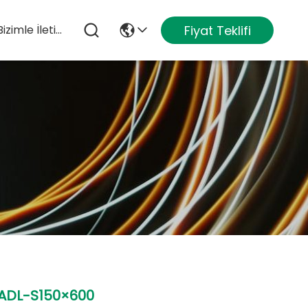
Fiyat Teklifi
Bizimle İletişim
ADL-S150×600