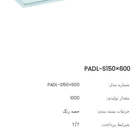
PADL-S150×600
شماره مدل:
PADL-S150×600
مقدار تولیدی:
1000
جزئیات بسته بندی:
جعبه رنگ
شرایط پرداخت:
T/T