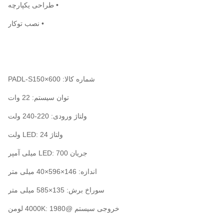
• طراحی یکپارچه
• نصب توکار
شماره کالا: PADL-S150×600
توان سیستم: 22 وات
ولتاژ ورودی: 220-240 ولت
ولتاژ LED: 24 ولت
جریان LED: 700 میلی آمپر
اندازه: 146×596×40 میلی متر
سوراخ برش: 135×585 میلی متر
خروجی سیستم @4000K: 1980 لومن