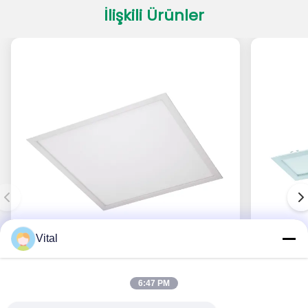
İlişkili Ürünler
Vital
PADL-S600
6:47 PM