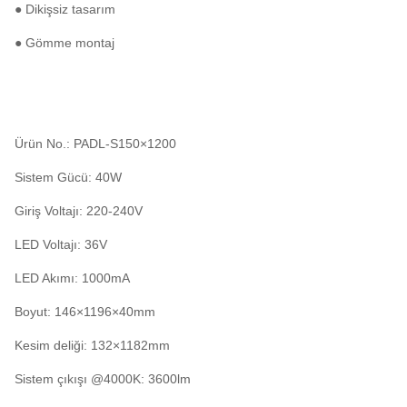
● Dikişsiz tasarım
● Gömme montaj
Ürün No.: PADL-S150×1200
Sistem Gücü: 40W
Giriş Voltajı: 220-240V
LED Voltajı: 36V
LED Akımı: 1000mA
Boyut: 146×1196×40mm
Kesim deliği: 132×1182mm
Sistem çıkışı @4000K: 3600lm