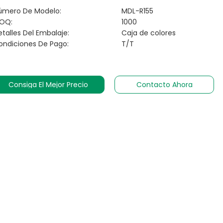
úmero De Modelo:
MDL-R155
OQ:
1000
talles Del Embalaje:
Caja de colores
ondiciones De Pago:
T/T
Consiga El Mejor Precio
Contacto Ahora