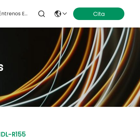
Cita
Éntrenos En Contacto Con
s
DL-R155