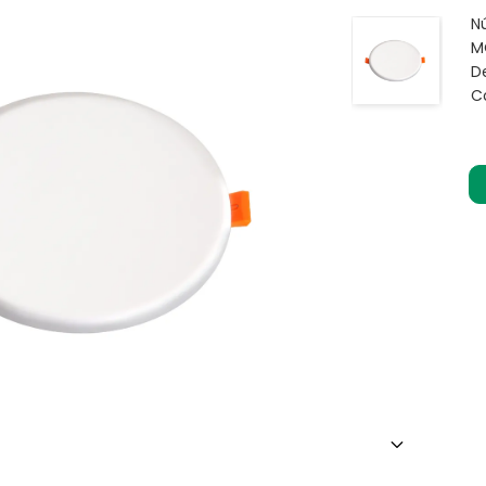
N
M
De
C