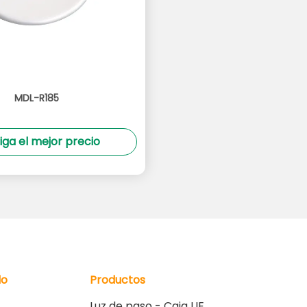
MDL-R185
iga el mejor precio
do
Productos
Luz de paso - Caja UE