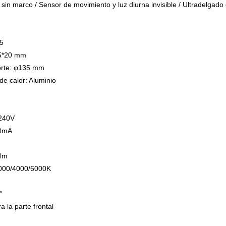
 sin marco / Sensor de movimiento y luz diurna invisible / Ultradelgad
55
55*20 mm
corte: φ135 mm
de calor: Aluminio
-240V
00mA
0lm
3000/4000/6000K
0°
a la parte frontal