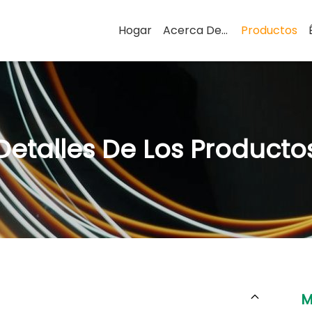
Hogar
Acerca De Nosotros
Productos
Detalles De Los Producto
M